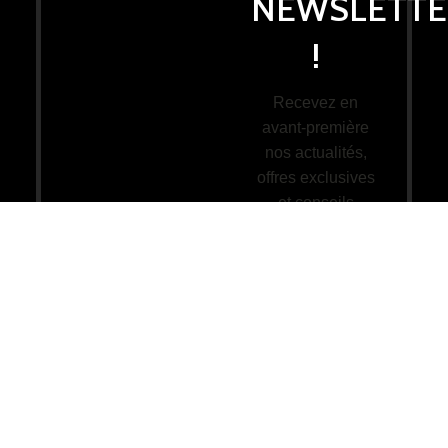
NEWSLETTE
!
Recevez en
avant-première
nos actualités,
offres exclusives
et conseils
pratiques
directement dans
votre boîte mail.
Votre e-mail