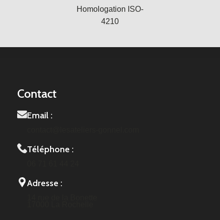
Homologation ISO-
4210
Contact
Email :
contact@lesateliers-gonnel.com
Téléphone :
06 71 61 44 24
Adresse :
14 rue de la Bonette
17000 La Rochelle